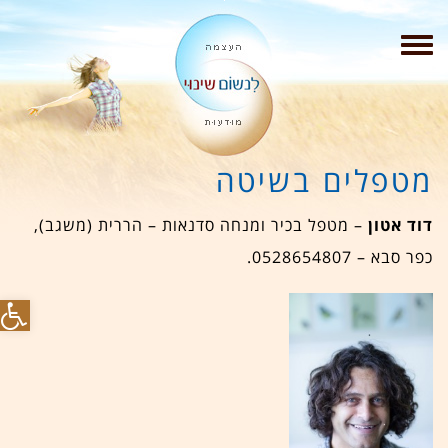
תפריט
מטפלים בשיטה
דוד אטון
– מטפל בכיר ומנחה סדנאות – הררית (משגב),
כפר סבא – 0528654807.
פת
סר
נגי