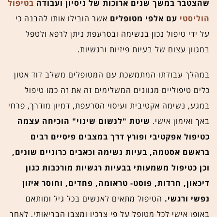
שהצטבר במשך שנים ארוכות של ניסיון ועבודה
בטיפול
הוליסטי
עם אלפי מטופלים
אשר הובילו אותו להבנה כי
על ידי טיפול נכון בנשימה ובסרעפת ניתן לרפא ולטפל
במגוון עצום של בעיות פיזיות ורגשיות.
במהלך עבודתו המתמשכת עם המטופלים משלב דוד אטון
כלים טיפוליים מגוונים המשלימים זה את זה כמו טיפול
במגע, נשימה אקטיבית ועיסוי הסרעפת, דמיון מודרך, פרחי
באך ואימון אישי.
שיטת "לנשום שינוי" הוכיחה עצמה
כטיפול אפקטיבי ופורץ דרך במצבים פיסיים רבים
בראשם אסטמה, בעיות נשימה וכאבים כרוניים שונים,
וכן כטיפול משמעותי בבעיות רגשיות מורכבות כגון
דיכאון, חרדות, פוסט- טראומה, פחדים, וחוסר איזון
נפשי ורגשי.
הטיפול מתאים לאנשים בכל גיל ומותאם
באופן אישי לכל מטופל על פי צרכיו ומצבו הבריאותי, לאחר