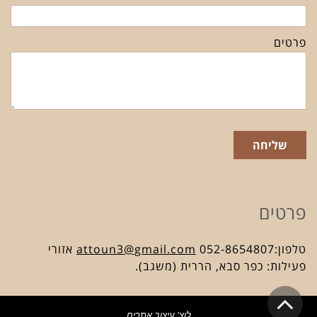
פרטים
שליחה
פרטים
טלפון:052-8654807
attoun3@gmail.com
אזורי
פעילות: כפר סבא, הררית (משגב).
גלילה
לוצ' עיצוב אתרים